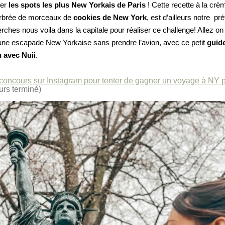
ver
les spots les plus New Yorkais de Paris
!
Cette recette à la crè
rbrée de morceaux de
cookies de New York
, est d’ailleurs notre pré
rches nous voila dans la capitale pour réaliser ce challenge!
Allez on
e escapade New Yorkaise sans prendre l’avion, avec ce petit
guid
 avec Nuii
.
eu concours sur Instagram pour tenter de gagner un voyage à NY 
rs terminé)